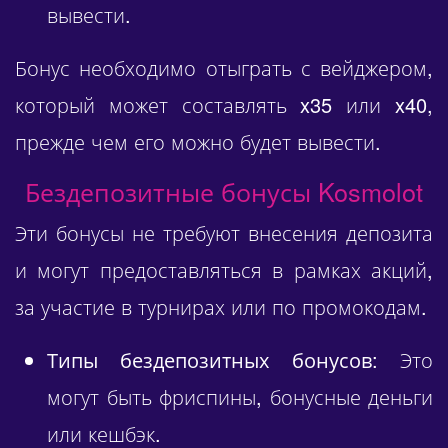
вывести.
Бонус необходимо отыграть с вейджером,
который может составлять x35 или x40,
прежде чем его можно будет вывести.
Бездепозитные бонусы Kosmolot
Эти бонусы не требуют внесения депозита
и могут предоставляться в рамках акций,
за участие в турнирах или по промокодам.
Типы бездепозитных бонусов:
Это
могут быть фриспины, бонусные деньги
или кешбэк.