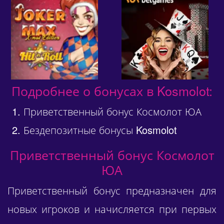
Подробнее о бонусах в Kosmolot:
Приветственный бонус Космолот ЮА
Бездепозитные бонусы Kosmolot
Приветственный бонус Космолот
ЮА
Приветственный бонус предназначен для
новых игроков и начисляется при первых