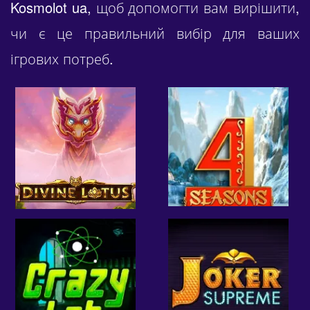
Kosmolot ua, щоб допомогти вам вирішити,
чи є це правильний вибір для ваших
ігрових потреб.