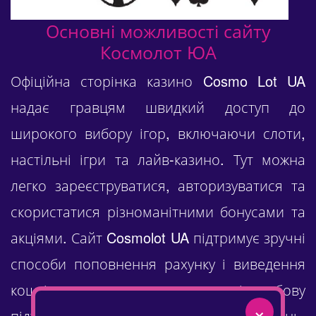
Основні можливості сайту
Космолот ЮА
Офіційна сторінка казино Cosmo Lot UA
надає гравцям швидкий доступ до
широкого вибору ігор, включаючи слоти,
настільні ігри та лайв-казино. Тут можна
легко зареєструватися, авторизуватися та
скористатися різноманітними бонусами та
акціями. Сайт Cosmolot UA підтримує зручні
способи поповнення рахунку і виведення
коштів, а також пропонує цілодобову
×
підтримку для вирішення будь-яких питань.