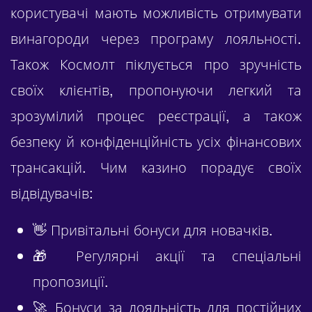
користувачі мають можливість отримувати
винагороди через програму лояльності.
Також Космолт піклується про зручність
своїх клієнтів, пропонуючи легкий та
зрозумілий процес реєстрації, а також
безпеку й конфіденційність усіх фінансових
трансакцій. Чим казино порадує своїх
відвідувачів:
👋 Привітальні бонуси для новачків.
🎁 Регулярні акції та спеціальні
пропозиції.
🚀 Бонуси за лояльність для постійних