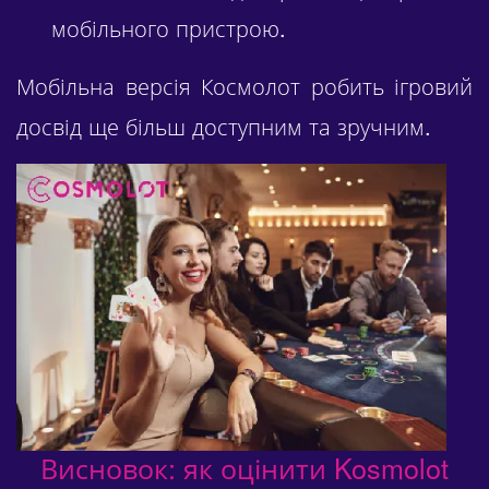
мобільного пристрою.
Мобільна версія Космолот робить ігровий
досвід ще більш доступним та зручним.
Висновок: як оцінити Kosmolot