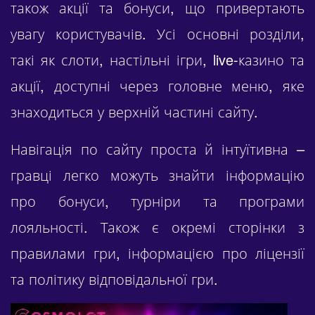
також акції та бонуси, що привертають
увагу користувачів. Усі основні розділи,
такі як слоти, настільні ігри, live-казино та
акції, доступні через головне меню, яке
знаходиться у верхній частині сайту.
Навігація по сайту проста й інтуїтивна –
гравці легко можуть знайти інформацію
про бонуси, турніри та програми
лояльності. Також є окремі сторінки з
правилами гри, інформацією про ліцензії
та політику відповідальної гри.