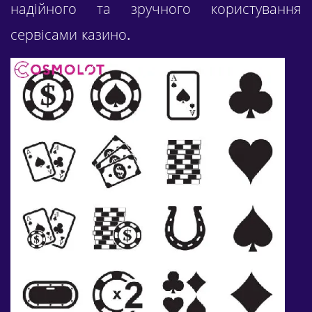
надійного та зручного користування
сервісами казино.