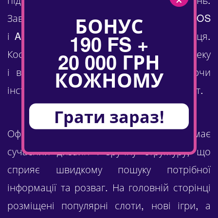
Завдяки мобільній версії і додаткам для iOS
БОНУС
і Android, грати можна з будь-якого місця.
190 FS +
Космолот Україна також забезпечує безпеку
20 000 ГРН
і відповідальний підхід до гри, надаючи
КОЖНОМУ
інструменти для контролю часу та витрат.
Грати зараз!
Дизайн сайту Cosmolot ua
Офіційний сайт Cosmolot Casino має
сучасний дизайн і зручну структуру, що
сприяє швидкому пошуку потрібної
інформації та розваг. На головній сторінці
розміщені популярні слоти, нові ігри, а