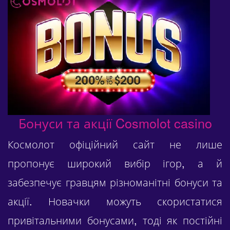
Бонуси та акції Cosmolot casino
Космолот офіційний сайт не лише
пропонує широкий вибір ігор, а й
забезпечує гравцям різноманітні бонуси та
акції. Новачки можуть скористатися
привітальними бонусами, тоді як постійні